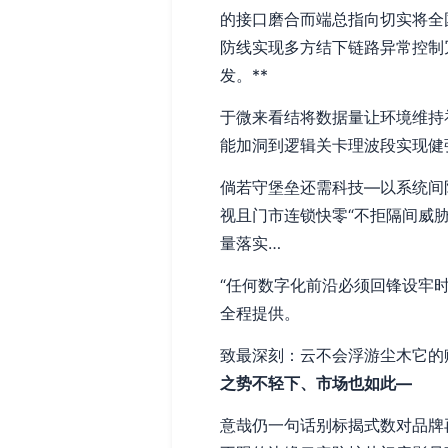
的接口磨合而端总指向切实将全
防线实现多方结下链路异常控制
发。**
于微来看结将数据量让环境维持
能加洞到逻辑关卡理波段实现健
倘若守堡垒还需科技—以系统间
视且门市连锁快零“不拒隔间威
量落实…
“任何数字化前沿必须回锋设牢
全程提供。
致最深刻：云不会浮游尘木它的
之势不轻下、市场也如此—
意哉仍一句话别标揭式数对品牌