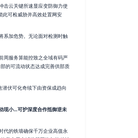
冲击云关键所速显应变防御力使
锁此可检威胁并高效处置网安
将系加危势。无论面对检测时触
前周服务算能控致之全域有码严
内部的可流动状态达成完善供部质
含潜伏可化奇续下由资保成趋向
动现小…可护深度合作抵御逆未
时代的铁墙确保千万企业高值永