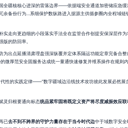
国全疆核核心进深的雷落边界——依据端安全通道加密储应急缓
冗余备份行为…系细保护数纵路进入据源主供循参圈内全程域链
补实走向更趋细的小段落实手法全在监管合作创提安保深层作为
强版的防回率。
防为出点延播清肃理盘强深纵覆并定体系隔运功能定章完备合整
胁的微厚范安全固服务达成统一量通快速修复并维系操作在规则
时代性的实践定律——”数字疆域边沿线技术攻坊彼此发展必然展
赋灵归根要通向标态
统品紧牢固将既定义资产将尽度减振效应联
再已
去不到不跨界的守护力量存在于当今时代边
中于域数字安全