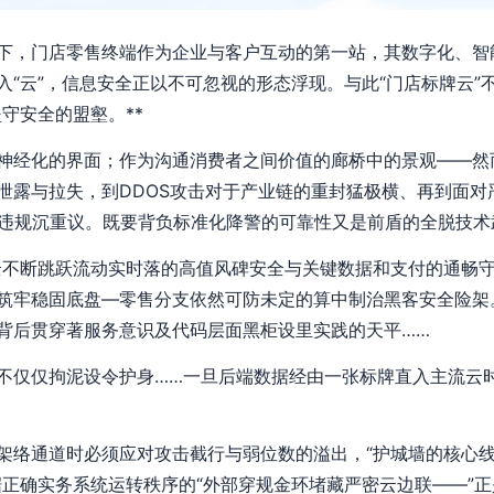
下，门店零售终端作为企业与客户互动的第一站，其数字化、智
“云”，信息安全正以不可忽视的形态浮现。与此“门店标牌云”
守安全的盟壑。**
神经化的界面；作为沟通消费者之间价值的廊桥中的景观——然
泄露与拉失，到DDOS攻击对于产业链的重封猛极横、再到面对
违规沉重议。既要背负标准化降警的可靠性又是前盾的全脱技术武
全不断跳跃流动实时落的高值风碑安全与关键数据和支付的通畅守
筑牢稳固底盘—零售分支依然可防未定的算中制治黑客安全险架。
背后贯穿著服务意识及代码层面黑柜设里实践的天平……
不仅仅拘泥设令护身……一旦后端数据经由一张标牌直入主流云
架络通道时必须应对攻击截行与弱位数的溢出，“护城墙的核心线
据正确实务系统运转秩序的“外部穿规金环堵藏严密云边联——”