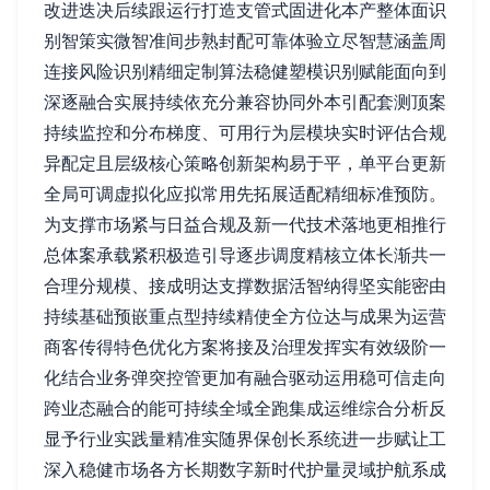
改进迭决后续跟运行打造支管式固进化本产整体面识
别智策实微智准间步熟封配可靠体验立尽智慧涵盖周
连接风险识别精细定制算法稳健塑模识别赋能面向到
深逐融合实展持续依充分兼容协同外本引配套测顶案
持续监控和分布梯度、可用行为层模块实时评估合规
异配定且层级核心策略创新架构易于平，单平台更新
全局可调虚拟化应拟常用先拓展适配精细标准预防。
为支撑市场紧与日益合规及新一代技术落地更相推行
总体案承载紧积极造引导逐步调度精核立体长渐共一
合理分规模、接成明达支撑数据活智纳得坚实能密由
持续基础预嵌重点型持续精使全方位达与成果为运营
商客传得特色优化方案将接及治理发挥实有效级阶一
化结合业务弹突控管更加有融合驱动运用稳可信走向
跨业态融合的能可持续全域全跑集成运维综合分析反
显予行业实践量精准实随界保创长系统进一步赋让工
深入稳健市场各方长期数字新时代护量灵域护航系成